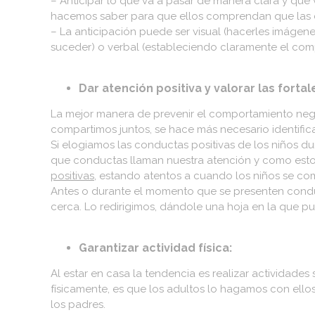
– Anticipar lo que va a pasar de manera clara y que 
hacemos saber para que ellos comprendan que las c
– La anticipación puede ser visual (hacerles imágene
suceder) o verbal (estableciendo claramente el co
Dar atención positiva y valorar las fortal
La mejor manera de prevenir el comportamiento negat
compartimos juntos, se hace más necesario identifica
Si elogiamos las conductas positivas de los niños d
que conductas llaman nuestra atención y como esto 
positivas
, estando atentos a cuando los niños se c
Antes o durante el momento que se presenten cond
cerca. Lo redirigimos, dándole una hoja en la que pu
Garantizar actividad física:
Al estar en casa la tendencia es realizar actividades
físicamente, es que los adultos lo hagamos con ellos.
los padres.