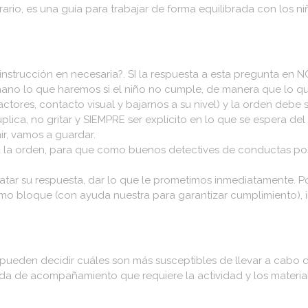
rio, es una guía para trabajar de forma equilibrada con los ni
instrucción en necesaria?. SI la respuesta a esta pregunta en NO,
ano lo que haremos si el niño no cumple, de manera que lo qu
ctores, contacto visual y bajarnos a su nivel) y la orden deb
lica, no gritar y SIEMPRE ser explícito en lo que se espera del 
ir, vamos a guardar.
la orden, para que como buenos detectives de conductas posi
ilatar su respuesta, dar lo que le prometimos inmediatamente. 
timo bloque (con ayuda nuestra para garantizar cumplimiento)
 pueden decidir cuáles son más susceptibles de llevar a cabo 
nda de acompañamiento que requiere la actividad y los materia