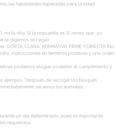
ños, las habilidades esperadas para la edad.
 no la doy. SI la respuesta es SI, reviso que yo
e le digamos se haga).
e ser: CORTA, CLARA, AFIRMATIVA, FIRME Y DIRECTA (No
niño, instrucciones en términos positivos y una orden
tivas podamos elogiar posterior al cumplimiento y
Por ejemplo, “después de recoger los bloques,
, inmediatamente sacamos los animales.
durante un día determinado, pues es importante
les requeridos.