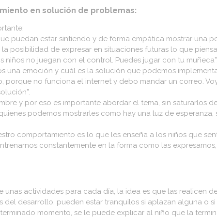
miento en solución de problemas:
rtante:
 puedan estar sintiendo y de forma empática mostrar una posib
a posibilidad de expresar en situaciones futuras lo que piens
os niños no juegan con el control. Puedes jugar con tu muñeca”
s una emoción y cuál es la solución que podemos implementar
o, porque no funciona el internet y debo mandar un correo. Voy
olución”.
dumbre y por eso es importante abordar el tema, sin saturarlos
uienes podemos mostrarles como hay una luz de esperanza, 
uestro comportamiento es lo que les enseña a los niños que sen
ntrenarnos constantemente en la forma como las expresamos, p
unas actividades para cada día, la idea es que las realicen d
del desarrollo, pueden estar tranquilos si aplazan alguna o si 
terminado momento, se le puede explicar al niño que la termin