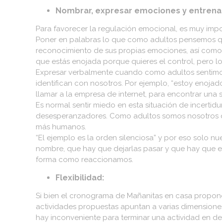
Nombrar, expresar emociones y entrena
Para favorecer la regulación emocional, es muy impo
Poner en palabras lo que como adultos pensemos que
reconocimiento de sus propias emociones, así como l
que estás enojada porque quieres el control, pero l
Expresar verbalmente cuando como adultos sentimo
identifican con nosotros. Por ejemplo, “estoy enojad
llamar a la empresa de internet, para encontrar una s
Es normal sentir miedo en esta situación de incerti
desesperanzadores. Como adultos somos nosotros q
más humanos.
“El ejemplo es la orden silenciosa” y por eso solo n
nombre, que hay que dejarlas pasar y que hay que e
forma como reaccionamos.
Flexibilidad:
Si bien el cronograma de Mañanitas en casa propone 
actividades propuestas apuntan a varias dimensiones 
hay inconveniente para terminar una actividad en de