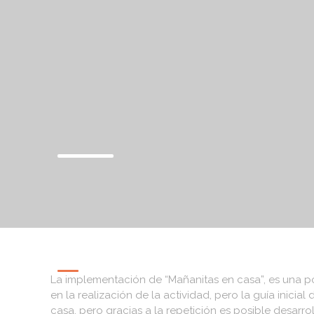
MANUAL DE CONVIVE
La implementación de “Mañanitas en casa”, es una 
en la realización de la actividad, pero la guía inici
casa, pero gracias a la repetición es posible desarr