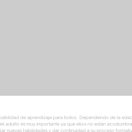
NCIA
APRENDIENDO A SER PAPÁS
SEDES CAMPES
posibilidad de aprendizaje para todos. Dependiendo de la ed
al del adulto es muy importante ya que ellos no están acostumbra
ollar nuevas habilidades y dar continuidad a su proceso formati