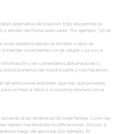
le alternativa de solución. Esto les permite el
an y sienten de forma adecuada. Por ejemplo, “yo sé
.
, pues estamos dando el modelo y ellos se
 a intentar conectarme con el celular y ya voy a
 de información y sin comentarios abrumadores o
si todos ponemos de nuestra parte y nos hacemos
tir las emociones está bien, que hay que ponerles
ara no herir a otros o a nosotros mismos con la
e acuerdo a las dinámicas de cada familia. Como las
las repiten haciéndoles modificaciones. Incluso si
aremos luego de almorzar, por ejemplo. El