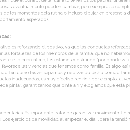
vean que el control de la rutina lo tenemos los padres. Si tene
osas eventualmente pueden cambiar, pero siempre se cumple 
s de los momentos dela rutina o incluso dibujar en presencia de
mportamiento esperado).
ezas:
ivo es reforzando el positivo, ya que las conductas reforzada
r las fortalezas de los miembros de la familia, que no habíamos
urante esta cuarentena, les estamos mostrando “por donde va e
favorece las vivencias que tenemos como familia. Es algo así
omporten como les anticipamos y reforzando dicho comportami
uctas inadecuadas, es muy efectivo
redirigir,
por ejemplo: al ve
eda pintar, garantizamos que pinte ahí y elogiamos que está pi
 sedentarias. Es importante tratar de garantizar movimiento. Lo m
 Los ejercicios de movilidad al empezar el día, libera la tensió