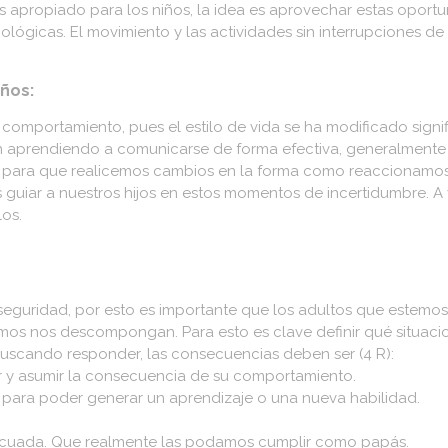
 apropiado para los niños, la idea es aprovechar estas oportun
nológicas. El movimiento y las actividades sin interrupciones d
ños:
u comportamiento, pues el estilo de vida se ha modificado sign
án aprendiendo a comunicarse de forma efectiva, generalmente
 para que realicemos cambios en la forma como reaccionamos
 guiar a nuestros hijos en estos momentos de incertidumbre. A 
los.
 seguridad, por esto es importante que los adultos que estemos
mos nos descompongan. Para esto es clave definir qué situaci
buscando responder, las consecuencias deben ser (4 R):
dir y asumir la consecuencia de su comportamiento.
ara poder generar un aprendizaje o una nueva habilidad.
ecuada. Que realmente las podamos cumplir como papás.