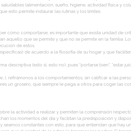
 saludables (alimentación, sueño, higiene, actividad física y 
esto permite instaurar las rutinas y los limites.
er cómo comportarse, es importante que exista unidad de crite
n aquello que se permite y que no se permite en la familia. Lo
ecución de estos.
específicas) de acuerdo a la filosofía de su hogar y que facilit
 descriptiva (esto sí, esto no), pues “portarse bien”, “estar ju
re…), refirámonos a los comportamientos, sin calificar a las pers
eres un grosero, que siempre le pega a otros para coger las cos
sobre la actividad a realizar y permiten la comprensión respect
an los momentos del día y facilitan la predisposición y dispos
y seamos constantes con esto, para que entiendan que hay un 