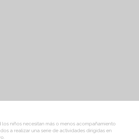
TRES
QUIENES SOMOS
CONTÁCTANOS
ad los niños necesitan más o menos acompañamiento
dos a realizar una serie de actividades dirigidas en
vo.