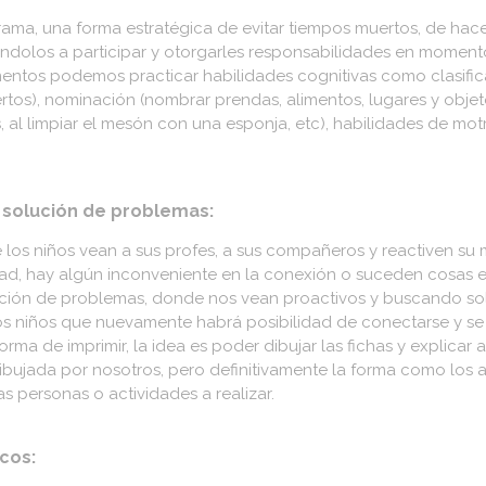
a, una forma estratégica de evitar tiempos muertos, de hacerle
itándolos a participar y otorgarles responsabilidades en moment
mentos podemos practicar habilidades cognitivas como clasific
iertos), nominación (nombrar prendas, alimentos, lugares y objet
, al limpiar el mesón con una esponja, etc), habilidades de motri
 solución de problemas:
 los niños vean a sus profes, a sus compañeros y reactiven su 
idad, hay algún inconveniente en la conexión o suceden cosas
ución de problemas, donde nos vean proactivos y buscando so
los niños que nuevamente habrá posibilidad de conectarse y se 
ma de imprimir, la idea es poder dibujar las fichas y explicar a
dibujada por nosotros, pero definitivamente la forma como lo
as personas o actividades a realizar.
icos: