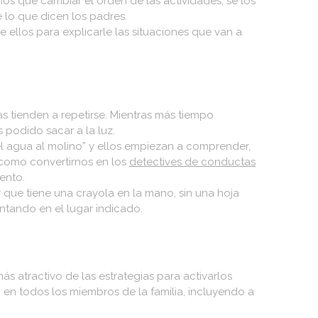
mos que cambiar el orden de las actividades, se los
lo que dicen los padres.
 ellos para explicarle las situaciones que van a
s tienden a repetirse. Mientras más tiempo
 podido sacar a la luz.
l agua al molino” y ellos empiezan a comprender,
 como convertirnos en los
detectives de conductas
ento.
r que tiene una crayola en la mano, sin una hoja
ntando en el lugar indicado.
ás atractivo de las estrategias para activarlos
n en todos los miembros de la familia, incluyendo a