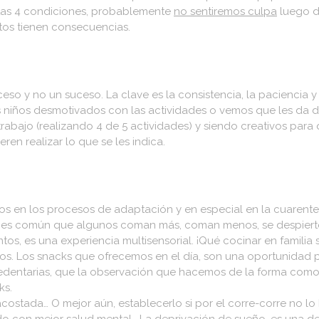
tas 4 condiciones, probablemente
no sentiremos culpa
luego d
tos tienen consecuencias.
eso y no un suceso. La clave es la consistencia, la paciencia y l
s niños desmotivados con las actividades o vemos que les da difi
 trabajo (realizando 4 de 5 actividades) y siendo creativos par
en realizar lo que se les indica.
s en los procesos de adaptación y en especial en la cuarentena
an, es común que algunos coman más, coman menos, se despierten
ntos, es una experiencia multisensorial. ¡Qué cocinar en famili
s. Los snacks que ofrecemos en el día, son una oportunidad
sedentarias, que la observación que hacemos de la forma como 
ks.
 acostada… O mejor aún, establecerlo si por el corre-corre no 